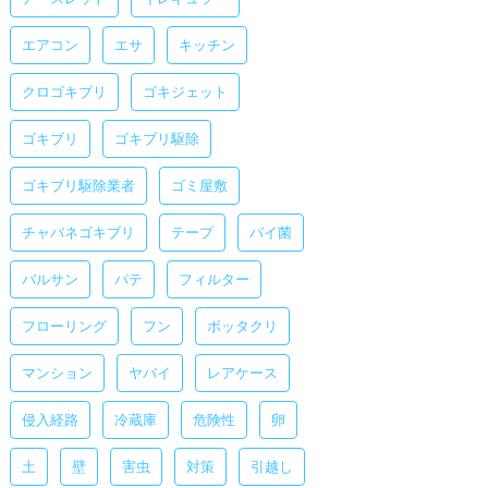
エアコン
エサ
キッチン
クロゴキブリ
ゴキジェット
ゴキブリ
ゴキブリ駆除
ゴキブリ駆除業者
ゴミ屋敷
チャバネゴキブリ
テープ
バイ菌
バルサン
パテ
フィルター
フローリング
フン
ボッタクリ
マンション
ヤバイ
レアケース
侵入経路
冷蔵庫
危険性
卵
土
壁
害虫
対策
引越し