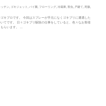
キッチン
,
ゴキジェット
,
バイ菌
,
フローリング
,
冷蔵庫
,
害虫
,
戸建て
,
死骸
,
ゴキプロです。 今回はスプレーが手元になくゴキブリに遭遇した
いてです。 日々ゴキブリ駆除の仕事をしていると、色々なお客様
らいます。 ...