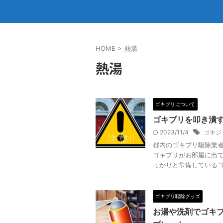
HOME
>
熱湯
熱湯
ゴキブリについて
ゴキブリを叩き潰
2023/11/4
ゴキジ
都内のゴキブリ駆除業者
ゴキブリがお部屋に出て
っかりと常備しているゴキ
ゴキブリ駆除グッズ
お湯や洗剤でゴキ