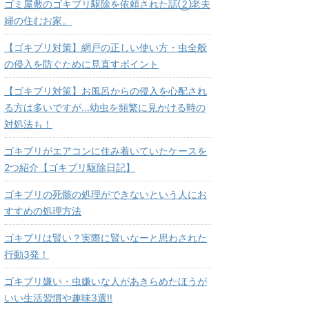
ゴミ屋敷のゴキブリ駆除を依頼された話②老夫
婦の住むお家。
【ゴキブリ対策】網戸の正しい使い方・虫全般
の侵入を防ぐために見直すポイント
【ゴキブリ対策】お風呂からの侵入を心配され
る方は多いですが...幼虫を頻繁に見かける時の
対処法も！
ゴキブリがエアコンに住み着いていたケースを
2つ紹介【ゴキブリ駆除日記】
ゴキブリの死骸の処理ができないという人にお
すすめの処理方法
ゴキブリは賢い？実際に賢いなーと思わされた
行動3発！
ゴキブリ嫌い・虫嫌いな人があきらめたほうが
いい生活習慣や趣味3選!!