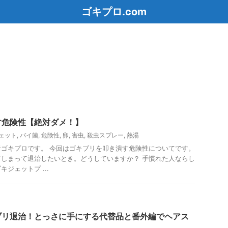
ゴキプロ.com
す危険性【絶対ダメ！】
ェット
,
バイ菌
,
危険性
,
卵
,
害虫
,
殺虫スプレー
,
熱湯
ゴキプロです。 今回はゴキブリを叩き潰す危険性についてです。
しまって退治したいとき。どうしていますか？ 手慣れた人ならし
ジェットプ ...
ブリ退治！とっさに手にする代替品と番外編でヘアス