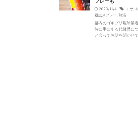
プレーも
2023/11/4
エサ
,
殺虫スプレー
,
熱湯
都内のゴキブリ駆除業者
時に手にする代替品につ
と会ってお話を聞かせても