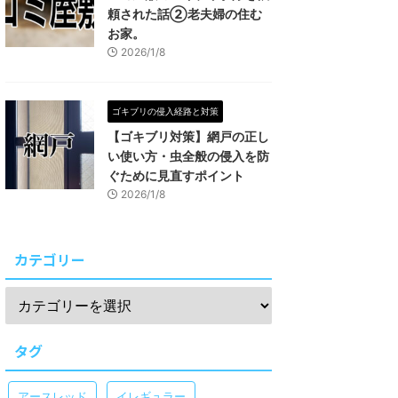
頼された話②老夫婦の住む
お家。
2026/1/8
ゴキブリの侵入経路と対策
【ゴキブリ対策】網戸の正し
い使い方・虫全般の侵入を防
ぐために見直すポイント
2026/1/8
カテゴリー
タグ
アースレッド
イレギュラー