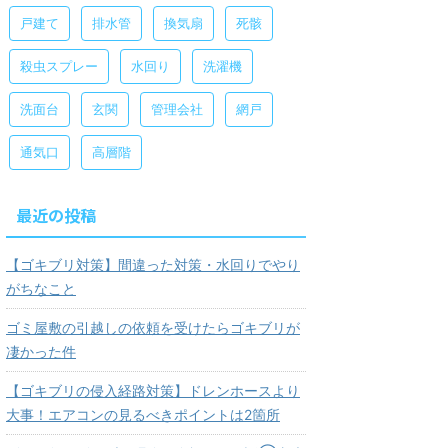
戸建て
排水管
換気扇
死骸
殺虫スプレー
水回り
洗濯機
洗面台
玄関
管理会社
網戸
通気口
高層階
最近の投稿
【ゴキブリ対策】間違った対策・水回りでやり
がちなこと
ゴミ屋敷の引越しの依頼を受けたらゴキブリが
凄かった件
【ゴキブリの侵入経路対策】ドレンホースより
大事！エアコンの見るべきポイントは2箇所