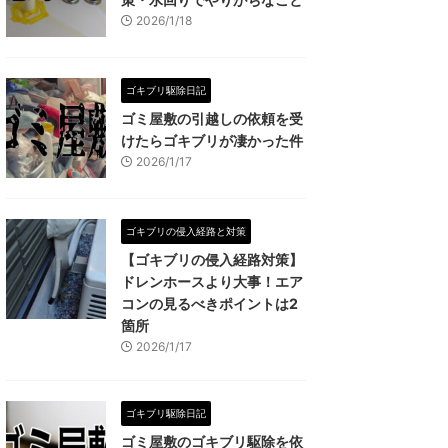
2026/1/18
ゴキブリ駆除日記
ゴミ屋敷の引越しの依頼を受
けたらゴキブリが凄かった件
2026/1/17
ゴキブリの侵入経路と対策
【ゴキブリの侵入経路対策】
ドレンホースより大事！エア
コンの見るべきポイントは2
箇所
2026/1/17
ゴキブリ駆除日記
ゴミ屋敷のゴキブリ駆除を依