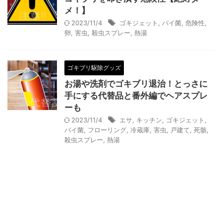
メ！】
2023/11/4
ゴキジェット
,
バイ菌
,
危険性
,
卵
,
害虫
,
殺虫スプレー
,
熱湯
ゴキブリ駆除グッズ
お湯や洗剤でゴキブリ退治！とっさに
手にする代替品と番外編でヘアスプレ
ーも
2023/11/4
エサ
,
キッチン
,
ゴキジェット
,
バイ菌
,
フローリング
,
冷蔵庫
,
害虫
,
戸建て
,
死骸
,
殺虫スプレー
,
熱湯