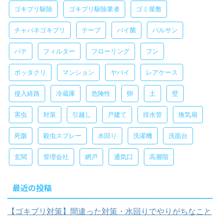
ゴキブリ駆除
ゴキブリ駆除業者
ゴミ屋敷
チャバネゴキブリ
テープ
バイ菌
バルサン
パテ
フィルター
フローリング
フン
ボッタクリ
マンション
ヤバイ
レアケース
侵入経路
冷蔵庫
危険性
卵
土
壁
害虫
対策
引越し
戸建て
排水管
換気扇
死骸
殺虫スプレー
水回り
洗濯機
洗面台
玄関
管理会社
網戸
通気口
高層階
最近の投稿
【ゴキブリ対策】間違った対策・水回りでやりがちなこと