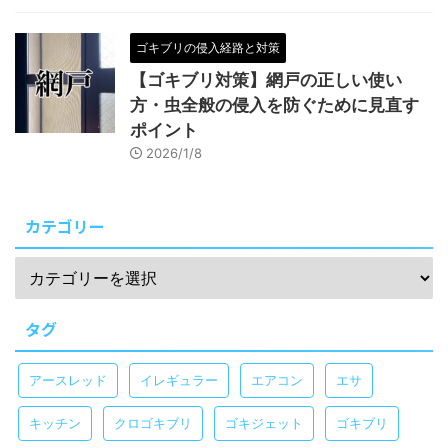
ゴキブリの侵入経路と対策
【ゴキブリ対策】網戸の正しい使い
方・虫全般の侵入を防ぐために見直す
ポイント
2026/1/8
カテゴリー
タグ
アースレッド
イレギュラー
エアコン
エサ
キッチン
クロゴキブリ
ゴキジェット
ゴキブリ