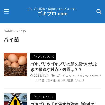
ゴキブリ駆除・防除のゴキプロです。
ゴキプロ.com
HOME
>
バイ菌
バイ菌
ゴキブリについて
ゴキブリやゴキブリの卵を見つけたと
きの最適な対応・処置は？？
2023/11/4
ゴキジェット
,
トイレットペーパ
ー
,
バイ菌
,
危険性
,
卵
,
壁
,
害虫
,
水回り
ゴキブリについて
ゴキブリを叩き潰す危険性【絶対ダ