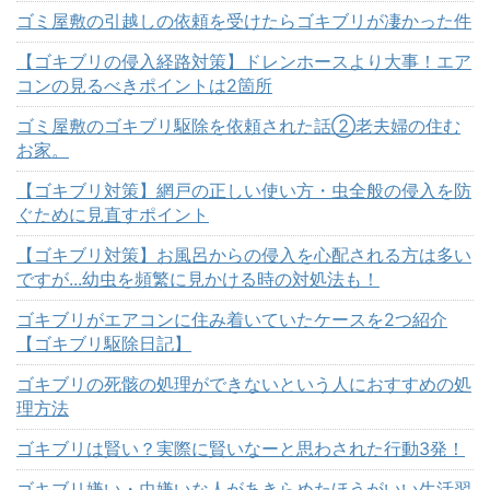
ゴミ屋敷の引越しの依頼を受けたらゴキブリが凄かった件
【ゴキブリの侵入経路対策】ドレンホースより大事！エア
コンの見るべきポイントは2箇所
ゴミ屋敷のゴキブリ駆除を依頼された話②老夫婦の住む
お家。
【ゴキブリ対策】網戸の正しい使い方・虫全般の侵入を防
ぐために見直すポイント
【ゴキブリ対策】お風呂からの侵入を心配される方は多い
ですが...幼虫を頻繁に見かける時の対処法も！
ゴキブリがエアコンに住み着いていたケースを2つ紹介
【ゴキブリ駆除日記】
ゴキブリの死骸の処理ができないという人におすすめの処
理方法
ゴキブリは賢い？実際に賢いなーと思わされた行動3発！
ゴキブリ嫌い・虫嫌いな人があきらめたほうがいい生活習