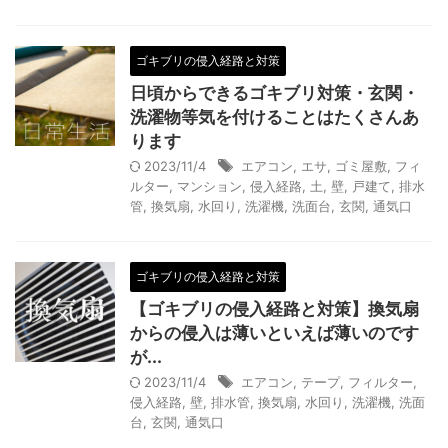
ゴキブリの侵入経路と対策
日頃からできるゴキブリ対策・玄関・
洗濯物等気を付けることはたくさんあ
ります
2023/11/4
エアコン
,
エサ
,
ゴミ屋敷
,
フィ
ルター
,
マンション
,
侵入経路
,
土
,
壁
,
戸建て
,
排水
管
,
換気扇
,
水回り
,
洗濯機
,
洗面台
,
玄関
,
通気口
ゴキブリの侵入経路と対策
【ゴキブリの侵入経路と対策】換気扇
からの侵入は薄いといえば薄いのです
が...
2023/11/4
エアコン
,
テープ
,
フィルター
,
侵入経路
,
壁
,
排水管
,
換気扇
,
水回り
,
洗濯機
,
洗面
台
,
玄関
,
通気口