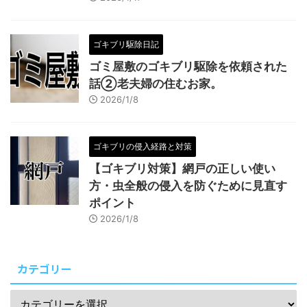
ゴキブリ駆除日記
ゴミ屋敷のゴキブリ駆除を依頼された
話②老夫婦の住むお家。
2026/1/8
ゴキブリの侵入経路と対策
【ゴキブリ対策】網戸の正しい使い
方・虫全般の侵入を防ぐために見直す
ポイント
2026/1/8
カテゴリー