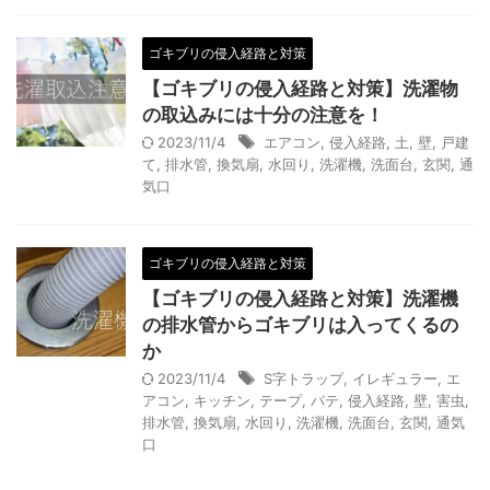
ゴキブリの侵入経路と対策
【ゴキブリの侵入経路と対策】洗濯物
の取込みには十分の注意を！
2023/11/4
エアコン
,
侵入経路
,
土
,
壁
,
戸建
て
,
排水管
,
換気扇
,
水回り
,
洗濯機
,
洗面台
,
玄関
,
通
気口
ゴキブリの侵入経路と対策
【ゴキブリの侵入経路と対策】洗濯機
の排水管からゴキブリは入ってくるの
か
2023/11/4
S字トラップ
,
イレギュラー
,
エ
アコン
,
キッチン
,
テープ
,
パテ
,
侵入経路
,
壁
,
害虫
,
排水管
,
換気扇
,
水回り
,
洗濯機
,
洗面台
,
玄関
,
通気
口