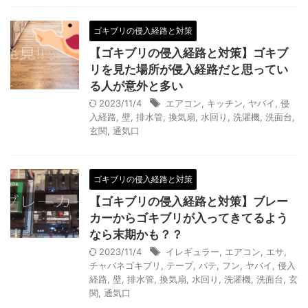
ゴキブリの侵入経路と対策
【ゴキブリの侵入経路と対策】ゴキブ
リを見た場所が侵入経路だと思ってい
る人が意外と多い
2023/11/4
エアコン
,
キッチン
,
ヤバイ
,
侵
入経路
,
壁
,
排水管
,
換気扇
,
水回り
,
洗濯機
,
洗面台
,
玄関
,
通気口
ゴキブリの侵入経路と対策
【ゴキブリの侵入経路と対策】ブレー
カーからゴキブリが入ってきてるよう
なら末期かも？？
2023/11/4
イレギュラー
,
エアコン
,
エサ
,
チャバネゴキブリ
,
テープ
,
パテ
,
フン
,
ヤバイ
,
侵入
経路
,
壁
,
排水管
,
換気扇
,
水回り
,
洗濯機
,
洗面台
,
玄
関
,
通気口