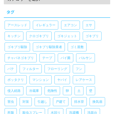
タグ
アースレッド
イレギュラー
エアコン
エサ
キッチン
クロゴキブリ
ゴキジェット
ゴキブリ
ゴキブリ駆除
ゴキブリ駆除業者
ゴミ屋敷
チャバネゴキブリ
テープ
バイ菌
バルサン
パテ
フィルター
フローリング
フン
ボッタクリ
マンション
ヤバイ
レアケース
侵入経路
冷蔵庫
危険性
卵
土
壁
害虫
対策
引越し
戸建て
排水管
換気扇
死骸
殺虫スプレー
水回り
洗濯機
洗面台