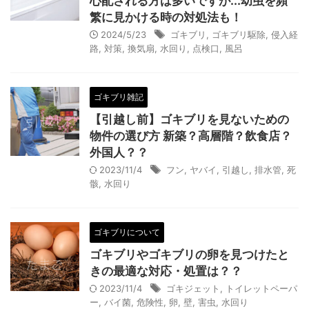
心配される方は多いですが...幼虫を頻
繁に見かける時の対処法も！
2024/5/23
ゴキブリ
,
ゴキブリ駆除
,
侵入経
路
,
対策
,
換気扇
,
水回り
,
点検口
,
風呂
ゴキブリ雑記
【引越し前】ゴキブリを見ないための
物件の選び方 新築？高層階？飲食店？
外国人？？
2023/11/4
フン
,
ヤバイ
,
引越し
,
排水管
,
死
骸
,
水回り
ゴキブリについて
ゴキブリやゴキブリの卵を見つけたと
きの最適な対応・処置は？？
2023/11/4
ゴキジェット
,
トイレットペーパ
ー
,
バイ菌
,
危険性
,
卵
,
壁
,
害虫
,
水回り