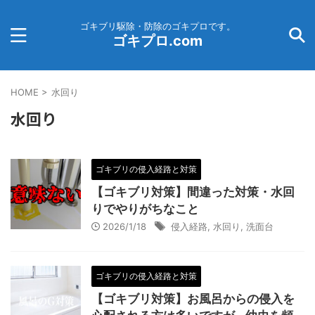
ゴキブリ駆除・防除のゴキプロです。
ゴキプロ.com
HOME
>
水回り
水回り
ゴキブリの侵入経路と対策
【ゴキブリ対策】間違った対策・水回
りでやりがちなこと
2026/1/18
侵入経路
,
水回り
,
洗面台
ゴキブリの侵入経路と対策
【ゴキブリ対策】お風呂からの侵入を